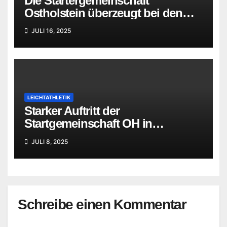
Die Startergemeinschaft
Ostholstein überzeugt bei den
Offenen Kreismeisterschaften in
JULI 16, 2025
Heiligenhafen
LEICHTATHLETIK
Starker Auftritt der
Startgemeinschaft OH in
Ratzeburg
JULI 8, 2025
Schreibe einen Kommentar