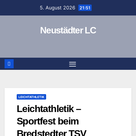
Zum
5. August 2026
21:51
Inhalt
springen
Neustädter LC
LEICHTATHLETIK
Leichtathletik –
Sportfest beim
Bredstedter TSV