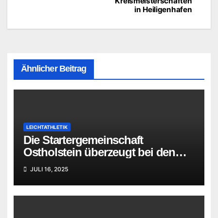
Kreismeisterschaften
in Heiligenhafen
Ähnlicher Beitrag
LEICHTATHLETIK
Die Startergemeinschaft
Ostholstein überzeugt bei den
Offenen Kreismeisterschaften in
JULI 16, 2025
Heiligenhafen