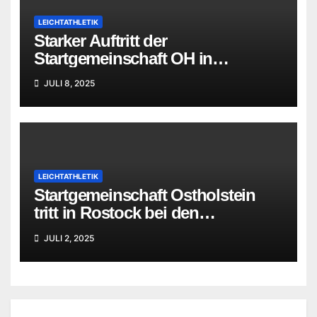
LEICHTATHLETIK
Starker Auftritt der
Startgemeinschaft OH in
Ratzeburg
JULI 8, 2025
LEICHTATHLETIK
Startgemeinschaft Ostholstein
tritt in Rostock bei den
Norddeutschen Meisterschaften
JULI 2, 2025
der U16 an