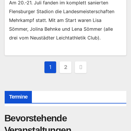
Am 20.-21. Juli fanden im komplett sanierten
Flensburger Stadion die Landesmeisterschaften
Mehrkampf statt. Mit am Start waren Lisa
Sömmer, Jolina Behnke und Lena Sömmer (alle
drei vom Neustädter Leichtathletik Club).
Seitennummerierung
1
2
der
Beiträge
Termine
Bevorstehende
Veranstaltungen