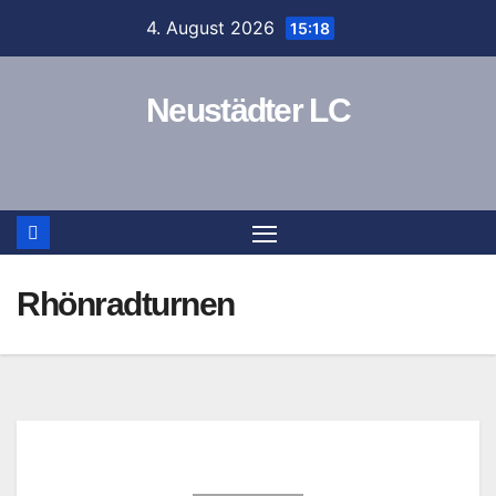
Zum
4. August 2026
15:18
Inhalt
springen
Neustädter LC
Rhönradturnen