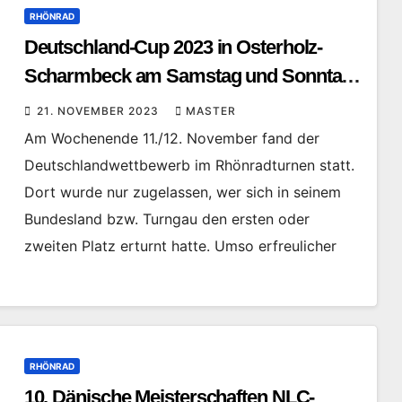
RHÖNRAD
Deutschland-Cup 2023 in Osterholz-
Scharmbeck am Samstag und Sonntag,
11./12. Nov. 2023 Rhönrad
21. NOVEMBER 2023
MASTER
Am Wochenende 11./12. November fand der
Deutschlandwettbewerb im Rhönradturnen statt.
Dort wurde nur zugelassen, wer sich in seinem
Bundesland bzw. Turngau den ersten oder
zweiten Platz erturnt hatte. Umso erfreulicher
RHÖNRAD
10. Dänische Meisterschaften NLC-