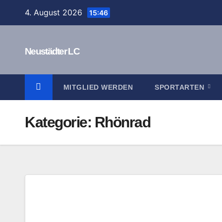
Zum
4. August 2026
15:46
Inhalt
springen
Neustädter LC
MITGLIED WERDEN
SPORTARTEN
Kategorie:
Rhönrad