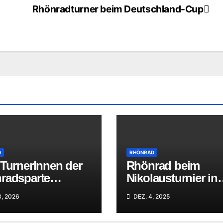
Rhönradturner beim Deutschland-Cup
D
RHÖNRAD
 TurnerInnen der
Rhönrad beim
radsparte
Nikolausturnier in
tadt bei den
Hamburg
3, 2026
DEZ. 4, 2025
urger
erschaften in