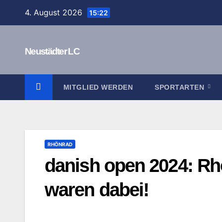
Zum
4. August 2026
15:22
Inhalt
springen
Neustädter LC
MITGLIED WERDEN
SPORTARTEN
RHÖNRAD
danish open 2024: R
waren dabei!