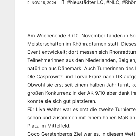
#Neustädter LC
,
#NLC
,
#Rhön
NOV. 18, 2024
Am Wochenende 9./10. November fanden in Son
Meisterschaften im Rhönradturnen statt. Diese
Event entwickelt; dort messen sich Rhönradtur
Teilnehmerinnen aus den Niederlanden, Belgien
natürlich aus Dänemark. Auch Turnerinnen des
Ole Casprowitz und Torva Franz nach DK aufg
Obwohl sie erst seit einem halben Jahr turnt, k
großen Konkurrenz in der AK 9/10 aber dank ih
konnte sie sich gut platzieren.
Für Liva Walter war es erst die zweite Turniert
schön und zusammen mit einem hohen Maß an in
Platz im Mittelfeld.
Coco Gerstenbergs Ziel war es, in diesem Wet