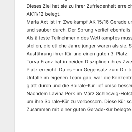
Dieses Ziel hat sie zu ihrer Zufriedenheit errei
AK11/12 belegt.
Marla Axt ist im Zweikampf AK 15/16 Gerade un
und sauber durch. Der Sprung verlief ebenfalls 
Als älteste Teilnehmerin des Wettkampfes muss
stellen, die etliche Jahre jünger waren als sie
Ausführung ihrer Kür und einen guten 3. Platz.
Torva Franz hat in beiden Disziplinen ihres Z
Platz erreicht. Da es – im Gegensatz zum Dor
Unfälle im eigenen Team gab, war die Konzentra
glatt durch und die Spirale-Kür lief umso bess
Nachdem Lavina Perk im März Schleswig-Holstei
um ihre Spirale-Kür zu verbessern. Diese Kür sch
Zusammen mit einer guten Gerade-Kür belegte s