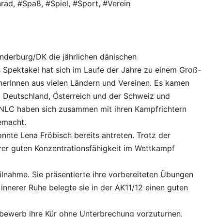
rad
,
#Spaß
,
#Spiel
,
#Sport
,
#Verein
derburg/DK die jährlichen dänischen
s Spektakel hat sich im Laufe der Jahre zu einem Groß-
nerInnen aus vielen Ländern und Vereinen. Es kamen
, Deutschland, Österreich und der Schweiz und
 NLC haben sich zusammen mit ihren Kampfrichtern
emacht.
onnte Lena Fröbisch bereits antreten. Trotz der
rer guten Konzentrationsfähigkeit im Wettkampf
eilnahme. Sie präsentierte ihre vorbereiteten Übungen
nerer Ruhe belegte sie in der AK11/12 einen guten
tbewerb ihre Kür ohne Unterbrechung vorzuturnen.