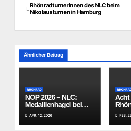
Rhönradturnerinnen des NLC beim
Beitragsnavigation
Nikolausturnen in Hamburg
Ähnlicher Beitrag
RHÖNRAD
RHÖNRA
NOP 2026 – NLC:
Acht
Medaillenhagel bei
Rhön
den
Neus
APR. 12, 2026
FEB. 2
Landesmeisterschafte
Hamb
n im Rhönradturnen
Meist