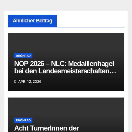
Ähnlicher Beitrag
RHÖNRAD
NOP 2026 – NLC: Medaillenhagel
bei den Landesmeisterschaften
im Rhönradturnen
APR. 12, 2026
RHÖNRAD
Acht TurnerInnen der