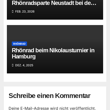
Rhönradsparte Neustadt bei den
Hamburger Meisterschaften in
FEB. 23, 2026
Bergedorf
RHÖNRAD
Rhönrad beim Nikolausturnier in
Hamburg
DEZ. 4, 2025
Schreibe einen Kommentar
Deine E-Mail-Adresse wird nicht veröffentlicht.