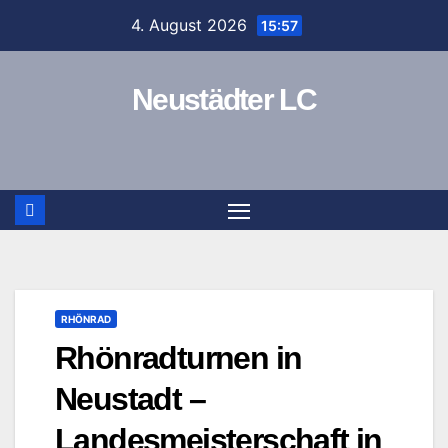
Zum
4. August 2026
15:57
Inhalt
springen
Neustädter LC
RHÖNRAD
Rhönradturnen in
Neustadt –
Landesmeisterschaft in