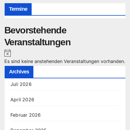
Termine
Bevorstehende
Veranstaltungen
H
i
Es sind keine anstehenden Veranstaltungen vorhanden.
n
Archives
w
Juli 2026
e
i
April 2026
s
Februar 2026