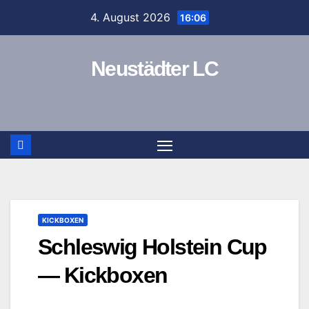
Zum
4. August 2026
16:06
Inhalt
springen
Neustädter LC
KICKBOXEN
Schleswig Holstein Cup
— Kickboxen