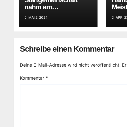
nahm am
Meist
Trainingslager auf
Rhön
MAI 2, 2024
APR. 2
Föhr dran teil
Schreibe einen Kommentar
Deine E-Mail-Adresse wird nicht veröffentlicht.
Er
Kommentar
*