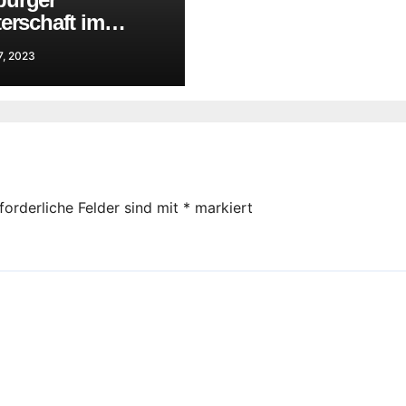
erschaft im
radturnen am
7, 2023
Samstag 15. April 2023
forderliche Felder sind mit
*
markiert