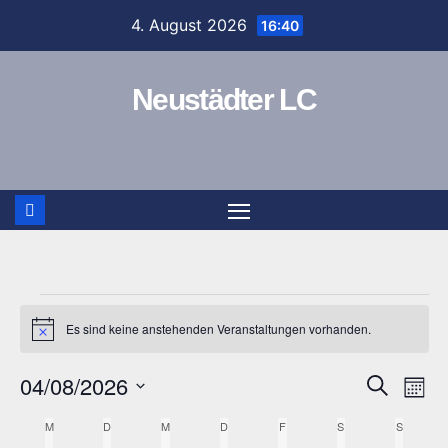
Zum
4. August 2026
16:40
Inhalt
springen
Neustädter LC
Veranstaltungen
Es sind keine anstehenden Veranstaltungen vorhanden.
H
i
n
04/08/2026
V
V
S
w
M
e
u
o
D
i
e
e
c
M
MONTAG
D
DIENSTAG
M
MITTWOCH
D
DONNERSTAG
F
FREITAG
S
SAMSTAG
S
SONNT
K
s
n
h
a