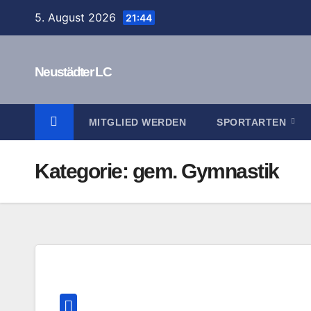
Zum
5. August 2026
21:44
Inhalt
springen
Neustädter LC
MITGLIED WERDEN
SPORTARTEN
Kategorie:
gem. Gymnastik