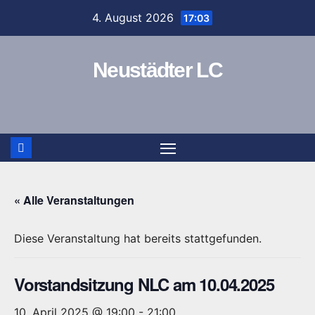
Zum
4. August 2026
17:03
Inhalt
springen
Neustädter LC
« Alle Veranstaltungen
Diese Veranstaltung hat bereits stattgefunden.
Vorstandsitzung NLC am 10.04.2025
10. April 2025 @ 19:00
-
21:00