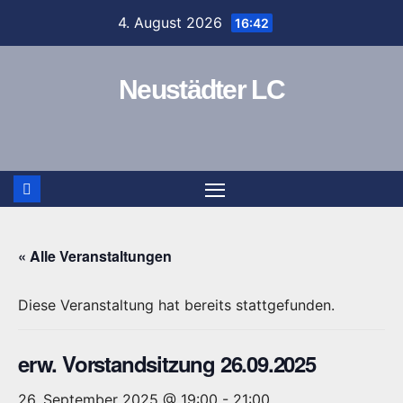
Zum
4. August 2026
16:42
Inhalt
springen
Neustädter LC
« Alle Veranstaltungen
Diese Veranstaltung hat bereits stattgefunden.
erw. Vorstandsitzung 26.09.2025
26. September 2025 @ 19:00
-
21:00